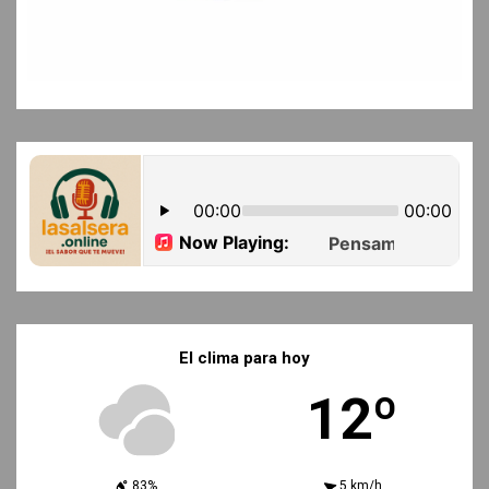
El clima para hoy
12º
83%
5 km/h