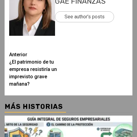
GAE FINANZAS
See author's posts
Post
Anterior
¿El patrimonio de tu
navigation
empresa resistiría un
imprevisto grave
mañana?
MÁS HISTORIAS