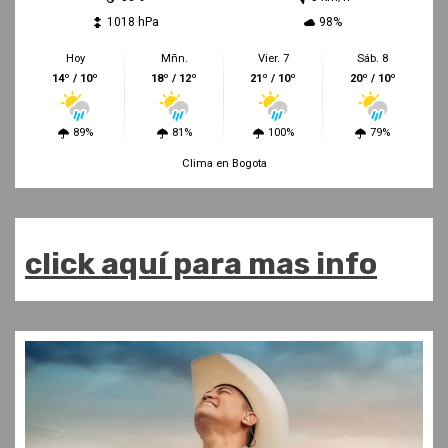
1018 hPa
98%
Hoy
Mñn.
Vier. 7
Sáb. 8
14º / 10º
18º / 12º
21º / 10º
20º / 10º
89%
81%
100%
79%
Clima en Bogota
click aquí para mas info