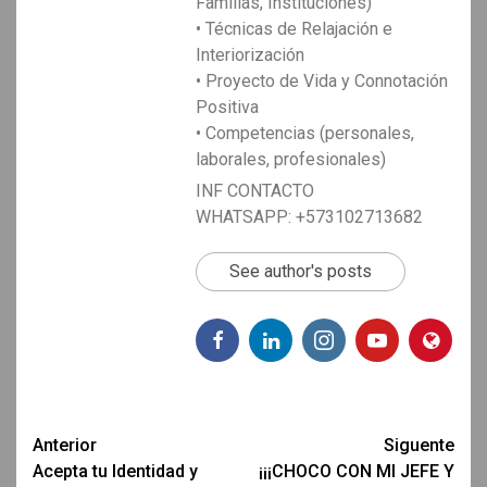
Familias, Instituciones)
• Técnicas de Relajación e
Interiorización
• Proyecto de Vida y Connotación
Positiva
• Competencias (personales,
laborales, profesionales)
INF CONTACTO
WHATSAPP: +573102713682
See author's posts
Post
Anterior
Siguente
Acepta tu Identidad y
¡¡¡CHOCO CON MI JEFE Y
navigation