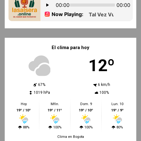
El clima para hoy
12º
67%
6 km/h
1019 hPa
100%
Hoy
Mñn.
Dom. 9
Lun. 10
19º / 10º
19º / 11º
19º / 10º
19º / 9º
88%
100%
100%
80%
Clima en Bogota