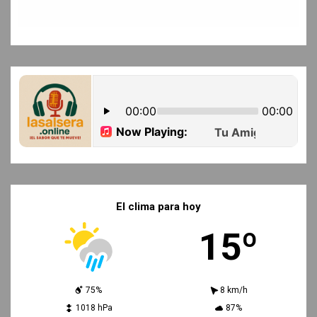
El clima para hoy
15º
75%
8 km/h
1018 hPa
87%