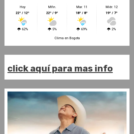
Hoy
Mñn.
Mar. 11
Miér. 12
22º / 12º
22º / 9º
18º / 8º
19º / 7º
62%
5%
69%
2%
Clima en Bogota
click aquí para mas info