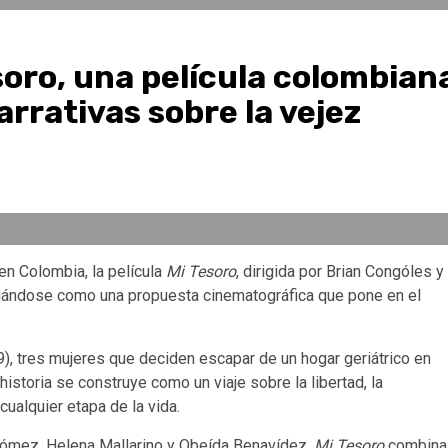
esoro, una película colombian
rrativas sobre la vejez
en Colombia, la película
Mi
Tesoro
, dirigida por Brian Congóles y
idándose como una propuesta cinematográfica que pone en el
79), tres mujeres que deciden escapar de un hogar geriátrico en
istoria se construye como un viaje sobre la libertad, la
cualquier etapa de la vida.
ómez, Helena Mallarino y Obeída Benavídez,
Mi Tesoro
combina