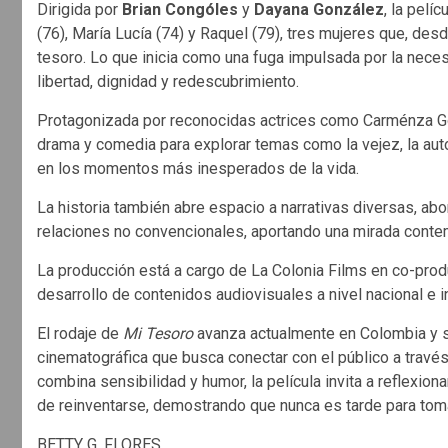
Dirigida por
Brian Congóles
y
Dayana González
, la pelí
(76), María Lucía (74) y Raquel (79), tres mujeres que, de
tesoro. Lo que inicia como una fuga impulsada por la neces
libertad, dignidad y redescubrimiento.
Protagonizada por reconocidas actrices como Carménza G
drama y comedia para explorar temas como la vejez, la aut
en los momentos más inesperados de la vida.
La historia también abre espacio a narrativas diversas, ab
relaciones no convencionales, aportando una mirada conte
La producción está a cargo de La Colonia Films en co-prod
desarrollo de contenidos audiovisuales a nivel nacional e i
El rodaje de
Mi Tesoro
avanza actualmente en Colombia y s
cinematográfica que busca conectar con el público a travé
combina sensibilidad y humor, la película invita a reflexio
de reinventarse, demostrando que nunca es tarde para tom
BETTY G. FLORES