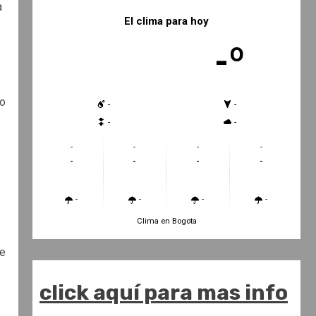
a
El clima para hoy
-º
so
-
-
-
-
-
-
-
-
-
-
-
-
-
-
-
-
Clima en Bogota
ue
click aquí para mas info