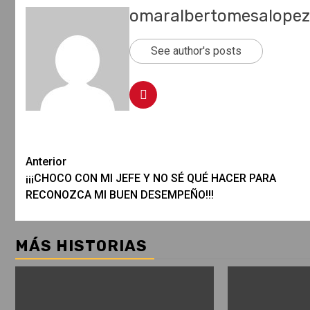
omaralbertomesalope
See author's posts
Post
Anterior
¡¡¡CHOCO CON MI JEFE Y NO SÉ QUÉ HACER PARA
navigation
RECONOZCA MI BUEN DESEMPEÑO!!!
MÁS HISTORIAS