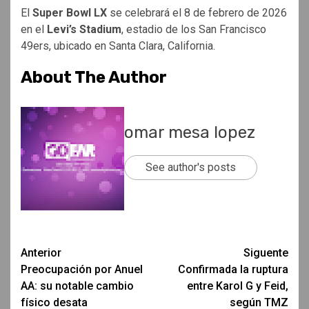
El
Super Bowl LX
se celebrará el 8 de febrero de 2026
en el
Levi’s Stadium
, estadio de los San Francisco
49ers, ubicado en Santa Clara, California.
About The Author
omar mesa lopez
See author's posts
Post
Anterior
Siguente
Preocupación por Anuel
Confirmada la ruptura
navigation
AA: su notable cambio
entre Karol G y Feid,
físico desata
según TMZ