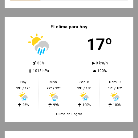
El clima para hoy
17º
83%
9 km/h
1018 hPa
100%
Hoy
Mñn.
Sáb. 8
Dom. 9
19º / 12º
22º / 12º
19º / 10º
17º / 10º
96%
99%
100%
100%
Clima en Bogota