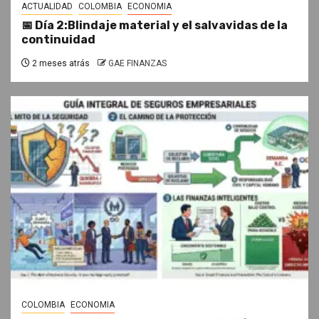
ACTUALIDAD
COLOMBIA
ECONOMIA
📅 Día 2:Blindaje material y el salvavidas de la
continuidad
2 meses atrás
GAE FINANZAS
COLOMBIA
ECONOMIA