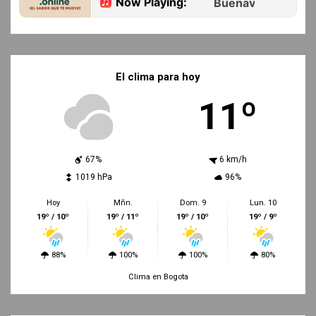
El clima para hoy
11º
67%
6 km/h
1019 hPa
96%
Hoy
Mñn.
Dom. 9
Lun. 10
19º / 10º
19º / 11º
19º / 10º
19º / 9º
88%
100%
100%
80%
Clima en Bogota